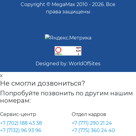
Copyright ©
MegaMax
2010 -
2026
. Все
права защищены
Designed by:
WorldOfSites
x
Не смогли дозвониться?
Попробуйте позвонить по другим нашим
номерам:
Сервис-центр
Отдел кадров
+7 (702) 188 43 38
+7 (771) 290 21 24
+7 (7132) 96 93 96
+7 (775) 360 24 40